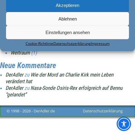
Akzeptieren
Allgemein / Intern
(6)
Computer und Internet
(9)
Ablehnen
Gaming
(8)
Minecraft
(1)
Einstellungen ansehen
Kryptowährungen
(1)
Krypto-Mining
(1)
Cookie-Richtlinie
Datenschutzerklärung
Impressum
Wissenschaft und Technik
(1)
Weltraum
(1)
Neue Kommentare
DerAdler
zu
Wie der Mord an Charlie Kirk mein Leben
verändert hat
DerAdler
zu
Nasa-Sonde Osiris-Rex erfolgreich auf Bennu
“gelandet”
© 1998 - 2026 -
DerAdler.de
Datenschutzerklärung