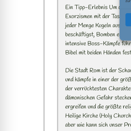
zur
Ein Tipp-Erlebnis Um die Kr
Exorzismen mit der Tastat
jeder Menge Kugeln ausweic
beschäftigst, Bomben entsc
intensive Boss-Kämpfe führst
Bibel mit beiden Händen fest
Die Stadt Rom ist der Scha
und kämpfe in einer der grö
der verrücktesten Charakte
dämonischen Gefahr stecken 
ergreifen und die größte rel
Heilige Kirche (Holy Church
aber wie kann sich unser Pro