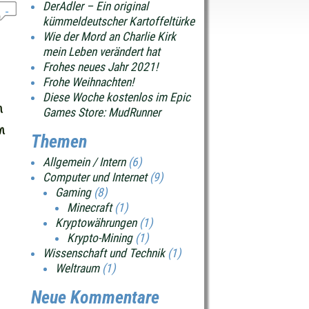
DerAdler – Ein original
kümmeldeutscher Kartoffeltürke
Wie der Mord an Charlie Kirk
mein Leben verändert hat
Frohes neues Jahr 2021!
Frohe Weihnachten!
Diese Woche kostenlos im Epic
n
Games Store: MudRunner
n
Themen
Allgemein / Intern
(6)
Computer und Internet
(9)
Gaming
(8)
Minecraft
(1)
Kryptowährungen
(1)
Krypto-Mining
(1)
Wissenschaft und Technik
(1)
Weltraum
(1)
Neue Kommentare