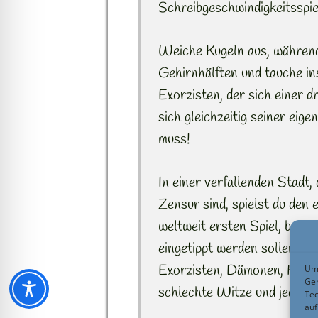
Schreibgeschwindigkeitsspiel
Weiche Kugeln aus, während
Gehirnhälften und tauche in
Exorzisten, der sich einer
sich gleichzeitig seiner eig
muss!
In einer verfallenden Stadt
Zensur sind, spielst du den 
weltweit ersten Spiel, beim
eingetippt werden sollen, e
Exorzisten, Dämonen, Heav
Um 
Ger
schlechte Witze und jede 
Tec
auf