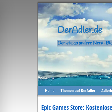
DerAdler.de
Der etwas andere Nerd-Bl
Home
Themen auf DerAdler
Adlerh
Epic Games Store: Kostenlose