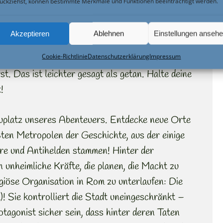
ückziehst, können bestimmte Merkmale und Funktionen beeinträchtigt werden.
äfte des Bösen zu besiegen, musst du lernen,
ur oder dem Joypad abzutippen, WÄHREND du
Akzeptieren
Ablehnen
Einstellungen anseh
hst, dich mit Lachen aus Erbrochenem
Cookie-Richtlinie
Datenschutzerklärung
Impressum
härfst, bei einer Heavy-Metal-Show singst und
. Das ist leichter gesagt als getan. Halte deine
!
uplatz unseres Abenteuers. Entdecke neue Orte
ßten Metropolen der Geschichte, aus der einige
re und Antihelden stammen! Hinter der
unheimliche Kräfte, die planen, die Macht zu
igiöse Organisation in Rom zu unterlaufen: Die
)! Sie kontrolliert die Stadt uneingeschränkt –
tagonist sicher sein, dass hinter deren Taten