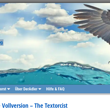
og
orst
Über DerAdler
Hilfe & FAQ
 Vollversion – The Textorcist