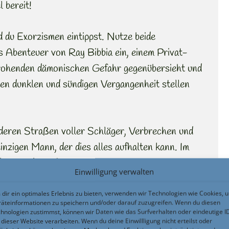
 bereit!
 du Exorzismen eintippst. Nutze beide
s Abenteuer von Ray Bibbia ein, einem Privat-
 drohenden dämonischen Gefahr gegenübersieht und
enen dunklen und sündigen Vergangenheit stellen
, deren Straßen voller Schläger, Verbrechen und
einzigen Mann, der dies alles aufhalten kann. Im
 dem handschriftliche Exorzismen schnell
Einwilligung verwalten
rwarten dich bahnbrechendes Gameplay,
y-Metal-Sänger, Zuhälter, der Papst, Drama,
dir ein optimales Erlebnis zu bieten, verwenden wir Technologien wie Cookies, 
äteinformationen zu speichern und/oder darauf zuzugreifen. Wenn du diesen
Menge Hardcore-Boss-Kämpfe voller Action.
hnologien zustimmst, können wir Daten wie das Surfverhalten oder eindeutige I
 dieser Website verarbeiten. Wenn du deine Einwillligung nicht erteilst oder