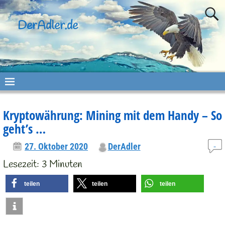
DerAdler.de
Kryptowährung: Mining mit dem Handy – So
geht’s …
27. Oktober 2020
DerAdler
Lesezeit:
3
Minuten
teilen
teilen
teilen